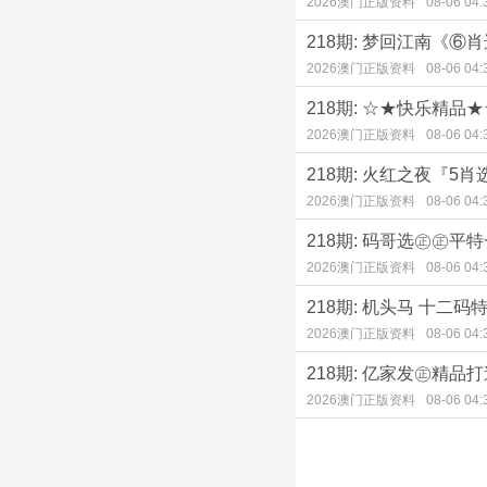
2026澳门正版资料
08-06 04:
218期: 梦回江南《
2026澳门正版资料
08-06 04:
218期: ☆★快乐精
2026澳门正版资料
08-06 04:
218期: 火红之夜『5
2026澳门正版资料
08-06 04:
218期: 码哥选㊣㊣
2026澳门正版资料
08-06 04:
218期: 机头马 十二
2026澳门正版资料
08-06 04:
218期: 亿家发㊣精
2026澳门正版资料
08-06 04: