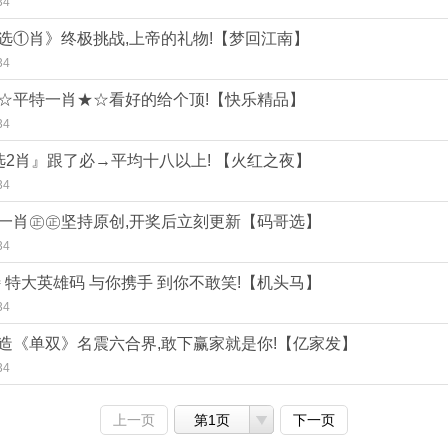
34
⑥肖选①肖》终极挑战,上帝的礼物!【梦回江南】
34
品★☆平特一肖★☆看好的给个顶!【快乐精品】
34
肖选2肖』跟了必→平均十八以上! 【火红之夜】
34
平特一肖㊣㊣坚持原创,开奖后立刻更新【码哥选】
34
码特 特大英雄码 与你携手 到你不敢笑!【机头马】
34
品打造《单双》名震六合界,敢下赢家就是你!【亿家发】
34
上一页
第1页
下一页