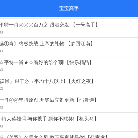
宝宝高手
㊣㊣平特一肖㊣㊣㊣百万之!跟者必发!【一号高手】
33
⑥肖选①肖》终极挑战,上帝的礼物!【梦回江南】
33
品★☆平特一肖★☆看好的给个顶!【快乐精品】
33
肖选2肖』跟了必→平均十八以上! 【火红之夜】
33
平特一肖㊣㊣坚持原创,开奖后立刻更新【码哥选】
33
码特 特大英雄码 与你携手 到你不敢笑!【机头马】
33
品打造《单双》名震六合界,敢下赢家就是你!【亿家发】