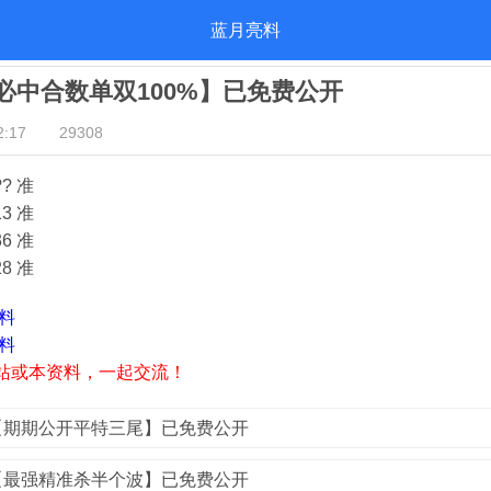
蓝月亮料
【必中合数单双100%】已免费公开
:17
29308
? 准
3 准
6 准
8 准
资料
资料
站或本资料，一起交流！
亮【期期公开平特三尾】已免费公开
亮【最强精准杀半个波】已免费公开