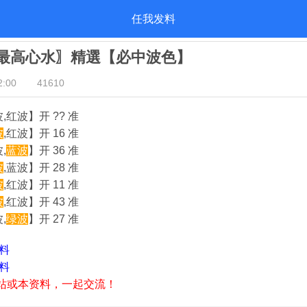
任我发料
我發最高心水〗精選【必中波色】
:00
41610
波,红波】开 ?? 准
波
,红波】开 16 准
,
蓝波
】开 36 准
波
,蓝波】开 28 准
波
,红波】开 11 准
波
,红波】开 43 准
,
绿波
】开 27 准
资料
资料
站或本资料，一起交流！